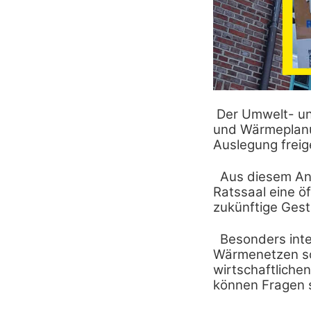
Der Umwelt- un
und Wärmeplanun
Auslegung frei
Aus diesem An
Ratssaal eine ö
zukünftige Gest
Besonders int
Wärmenetzen sow
wirtschaftliche
können Fragen s