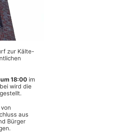
f zur Kälte-
ntlichen
 um 18:00
im
bei wird die
estellt.
 von
chluss aus
nd Bürger
gen.